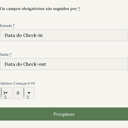
Os campos obrigatórios são seguidos por
*
A minha conta
Início
Quartos
Galeria
Contacto
Hotel Luso Brasileiro
Entrada
*
Hotel Luso Brasileiro
A minha conta
Saída
*
Adultos
Crianças 0-10