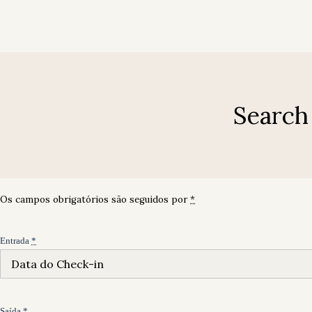
A minha conta
Início
Quartos
Galeria
Contacto
Hotel Luso Brasileiro
Hotel Luso Brasileiro
Search 
A minha conta
Os campos obrigatórios são seguidos por
*
Entrada
*
Saída
*